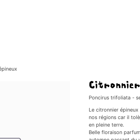
AGE D'ACCUEIL
À PROPOS
BOUTIQUE
CONTACT
Blog
 épineux
Citronnier
Poncirus trifoliata - 
Le citronnier épineu
nos régions car il tol
en pleine terre.
Belle floraison parfum
automne passant du ve