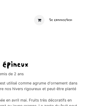
​ ​​
Se connecter
 épineux
semis de 2 ans
x est utilisé comme agrume d'ornement dans
ère nos hivers rigoureux et peut-être planté
ée en avril mai. Fruits très décoratifs en
rt au jaune-orange. Le zeste du fruit peut